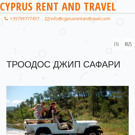
CYPRUS RENT AND TRAVEL
+357
99777457
info@cyprusrentandtravel.com
EN
RUS
ТРООДОС ДЖИП САФАРИ